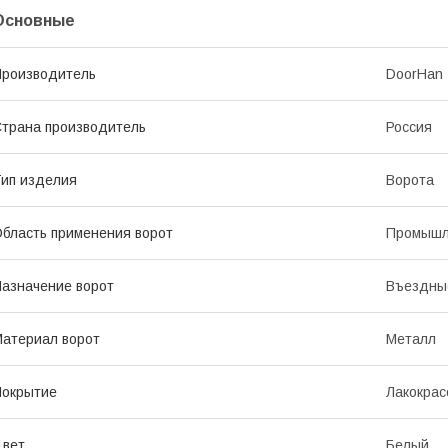
Основные
роизводитель
DoorHan
трана производитель
Россия
ип изделия
Ворота
бласть применения ворот
Промышл
азначение ворот
Въездны
атериал ворот
Металл
Покрытие
Лакокрас
Цвет
Белый