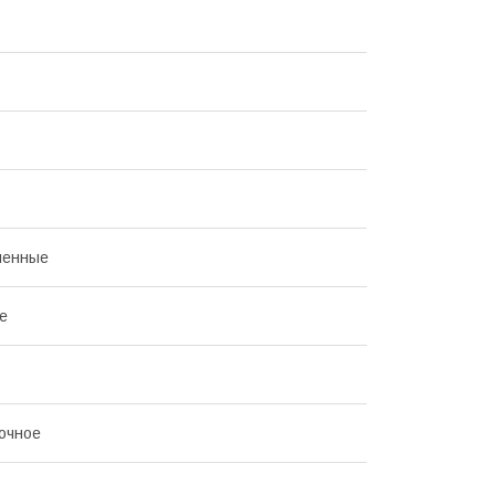
енные
е
очное