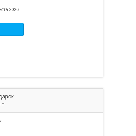
уста 2026
дарок
 ₸
»