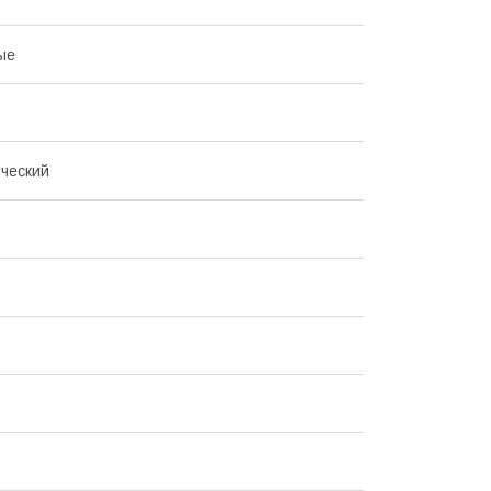
ые
ческий