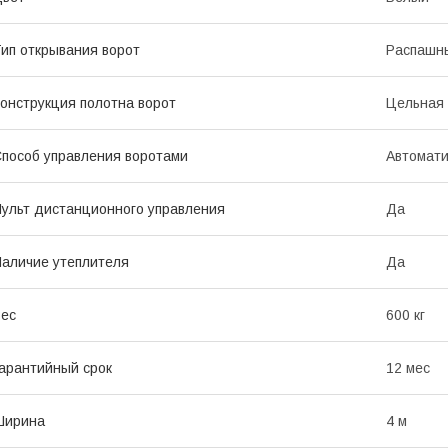
ип открывания ворот
Распашн
онструкция полотна ворот
Цельная
пособ управления воротами
Автомати
ульт дистанционного управления
Да
аличие утеплителя
Да
ес
600 кг
арантийный срок
12 мес
Ширина
4 м