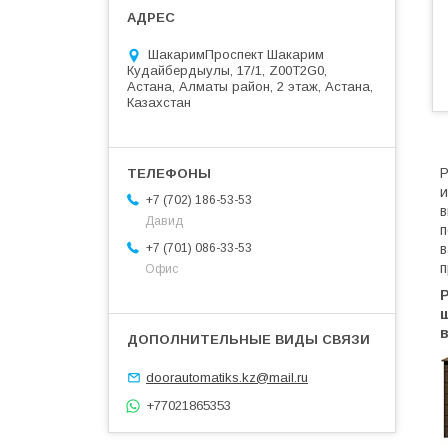
ШакаримПроспект Шакарим
Кудайбердыулы, 17/1, Z00T2G0,
Астана, Алматы район, 2 этаж, Астана,
Казахстан
Р
и
+7 (702) 186-53-53
в
Давид
п
в
+7 (701) 086-33-53
п
Офис
ш
в
doorautomatiks.kz@mail.ru
+77021865353