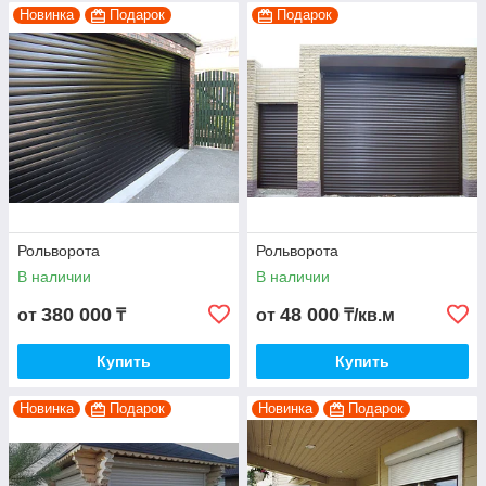
Новинка
Подарок
Подарок
Рольворота
Рольворота
В наличии
В наличии
380 000
48 000
от
₸
от
₸/кв.м
Купить
Купить
Новинка
Подарок
Новинка
Подарок