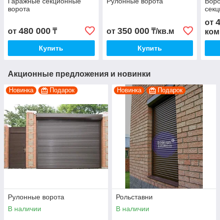
Гаражные секционные
Рулонные ворота
Воро
ворота
сек
от
480 000
350 000
от
₸
от
₸/кв.м
ком
Купить
Купить
Акционные предложения и новинки
Новинка
Подарок
Новинка
Подарок
Рулонные ворота
Рольставни
В наличии
В наличии