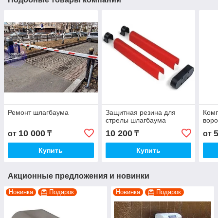
Ремонт шлагбаума
Защитная резина для
Ком
стрелы шлагбаумa
воро
10 000
10 200
от
₸
₸
от
Купить
Купить
Акционные предложения и новинки
Новинка
Подарок
Новинка
Подарок