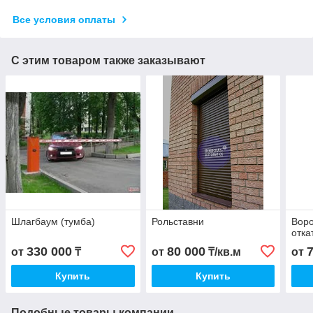
Все условия оплаты
С этим товаром также заказывают
Шлагбаум (тумба)
Рольставни
Воро
отка
330 000
80 000
от
₸
от
₸/кв.м
от
Купить
Купить
Подобные товары компании