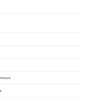
енные
е