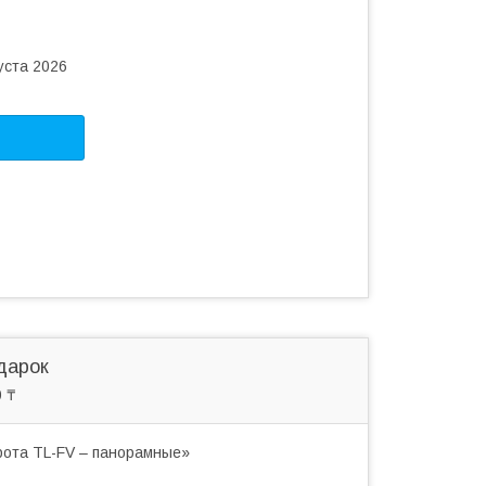
уста 2026
дарок
 ₸
рота TL-FV – панорамные»