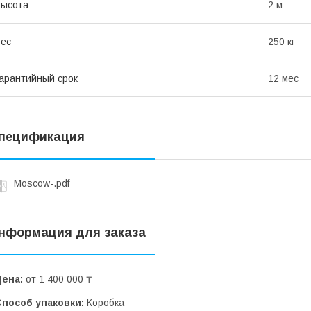
Высота
2 м
ес
250 кг
арантийный срок
12 мес
пецификация
Moscow-.pdf
нформация для заказа
Цена:
от 1 400 000 ₸
Способ упаковки:
Коробка