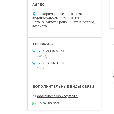
ШакаримПроспект Шакарим
Кудайбердыулы, 17/1, Z00T2G0,
Астана, Алматы район, 2 этаж, Астана,
Казахстан
«
+7 (702) 186-53-53
Давид
+7 (701) 086-33-53
Офис
П
г
П
doorautomatiks.kz@mail.ru
+77021865353