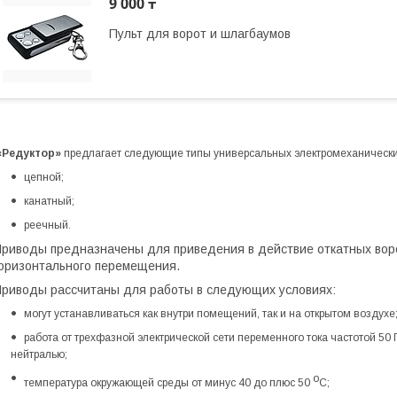
9 000 ₸
Пульт для ворот и шлагбаумов
Редуктор»
предлагает следующие типы универсальных электромеханических
цепной;
канатный;
реечный.
риводы предназначены для приведения в действие откатных воро
оризонтального перемещения.
риводы рассчитаны для работы в следующих условиях:
могут устанавливаться как внутри помещений, так и на открытом воздухе
работа от трехфазной электрической сети переменного тока частотой 50
нейтралью;
о
температура окружающей среды от минус 40
до плюс 50
С;