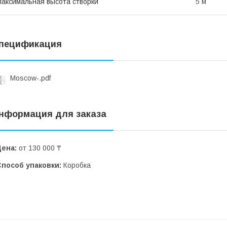
аксимальная высота створки
5 м
пецификация
Moscow-.pdf
нформация для заказа
Цена:
от 130 000 ₸
Способ упаковки:
Коробка