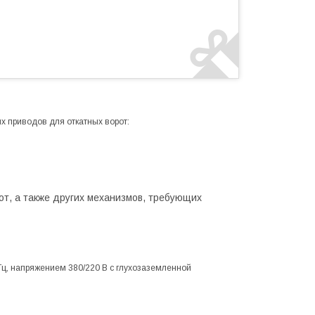
 приводов для откатных ворот:
т, а также других механизмов, требующих
;
 Гц, напряжением 380/220 В с глухозаземленной