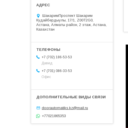
ШакаримПроспект Шакарим
Кудайбердыулы, 17/1, Z00T2G0,
Астана, Алматы район, 2 этаж, Астана,
Казахстан
+7 (702) 186-53-53
Давид
+7 (701) 086-33-53
Офис
doorautomatiks.kz@mail.ru
+77021865353