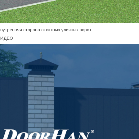
нутренняя сторона откатных уличных ворот
ВИДЕО