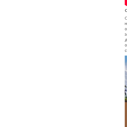
О
н
о
э
д
о
с