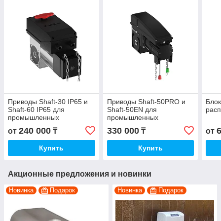
Приводы Shaft-30 IP65 и
Приводы Shaft-50PRO и
Блок
Shaft-60 IP65 для
Shaft-50EN для
рас
промышленных
промышленных
секционных ворот
секционных ворот
240 000
330 000
от
₸
₸
от
Купить
Купить
Акционные предложения и новинки
Новинка
Подарок
Новинка
Подарок