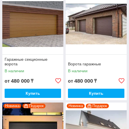
Гаражные секционные
ворота
Ворота гаражные
В наличии
В наличии
480 000
480 000
от
₸
от
₸
Купить
Купить
Новинка
Подарок
Новинка
Подарок