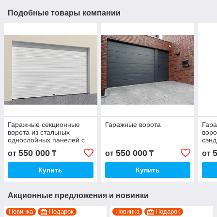
Подобные товары компании
Гаражные секционные
Гаражные ворота
Гар
ворота из стальных
воро
однослойных панелей с
сэнд
торсионным механизмом
пру
550 000
550 000
от
₸
от
₸
от
RSD02-SLP
RSD
Купить
Купить
Акционные предложения и новинки
Новинка
Подарок
Новинка
Подарок