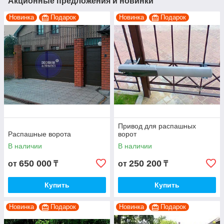
Акционные предложения и новинки
Новинка
Подарок
Новинка
Подарок
Привод для распашных
Распашные ворота
ворот
В наличии
В наличии
650 000
250 200
от
₸
от
₸
Купить
Купить
Новинка
Подарок
Новинка
Подарок