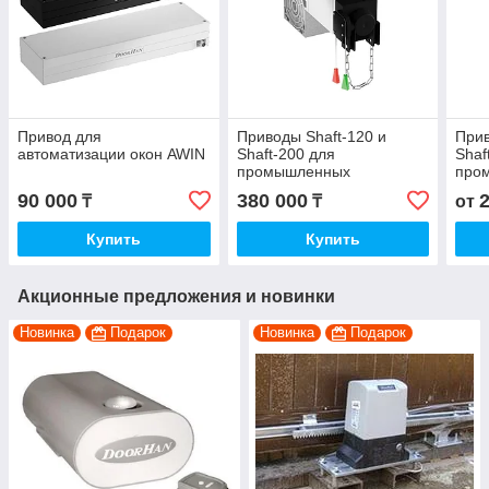
Привод для
Приводы Shaft-120 и
Прив
автоматизации окон AWIN
Shaft-200 для
Shaf
промышленных
про
секционных ворот
секц
90 000
380 000
₸
₸
от
Купить
Купить
Акционные предложения и новинки
Новинка
Подарок
Новинка
Подарок