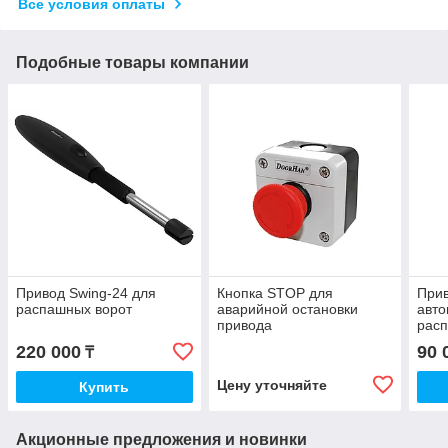
Все условия оплаты
Подобные товары компании
Привод Swing-24 для
Кнопка STOP для
При
распашных ворот
аварийной остановки
авто
привода
рас
Swin
220 000
90 
₸
Цену уточняйте
Купить
Акционные предложения и новинки