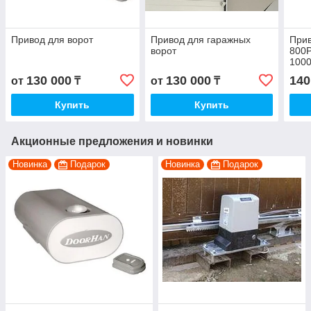
Привод для ворот
Привод для гаражных
Прив
ворот
800P
100
секц
130 000
130 000
140
от
₸
от
₸
Купить
Купить
Акционные предложения и новинки
Новинка
Подарок
Новинка
Подарок