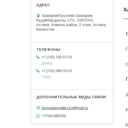
Х
ШакаримПроспект Шакарим
Кудайбердыулы, 17/1, Z00T2G0,
Астана, Алматы район, 2 этаж, Астана,
Казахстан
П
+7 (702) 186-53-53
Давид
С
+7 (701) 086-33-53
Офис
Д
doorautomatiks.kz@mail.ru
И
+77021865353
К