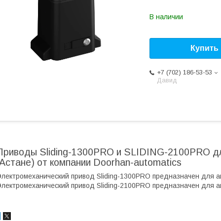
В наличии
Купить
+7 (702) 186-53-53
Давид
Приводы Sliding-1300PRO и SLIDING-2100PRO дл
(Астане) от компании Doorhan-automatics
лектромеханический привод Sliding-1300PRO предназнaчен для aв
лектромеханический привод Sliding-2100PRO предназнaчен для aв