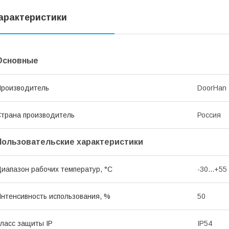
арактеристики
Основные
роизводитель
DoorHan
трана производитель
Россия
Пользовательские характеристики
иапазон рабочих температур, °С
-30...+55
нтенсивность использования, %
50
ласс защиты IP
IP54